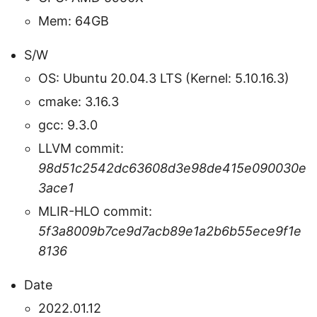
Mem: 64GB
S/W
OS: Ubuntu 20.04.3 LTS (Kernel: 5.10.16.3)
cmake: 3.16.3
gcc: 9.3.0
LLVM commit:
98d51c2542dc63608d3e98de415e090030e
3ace1
MLIR-HLO commit:
5f3a8009b7ce9d7acb89e1a2b6b55ece9f1e
8136
Date
2022.01.12