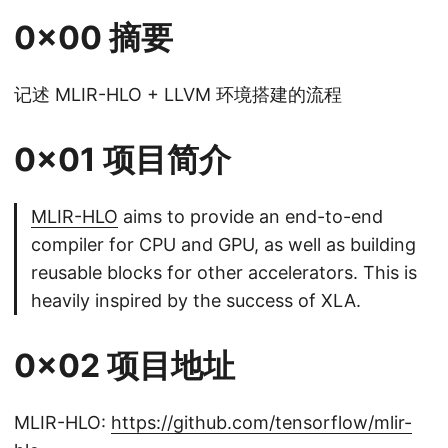
0x00 摘要
记述 MLIR-HLO + LLVM 环境搭建的流程
0x01 项目简介
MLIR-HLO
aims to provide an end-to-end
compiler for CPU and GPU, as well as building
reusable blocks for other accelerators. This is
heavily inspired by the success of XLA.
0x02 项目地址
MLIR-HLO:
https://github.com/tensorflow/mlir-