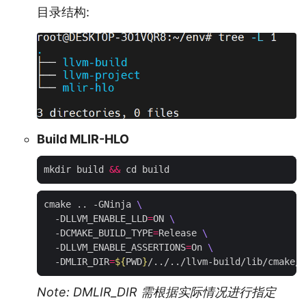
目录结构:
Build MLIR-HLO
mkdir build 
&&
cmake .. -GNinja 
  -DLLVM_ENABLE_LLD
=
ON 
  -DCMAKE_BUILD_TYPE
=
Release 
  -DLLVM_ENABLE_ASSERTIONS
=
On 
  -DMLIR_DIR
=
${
PWD
}
Note: DMLIR_DIR 需根据实际情况进行指定