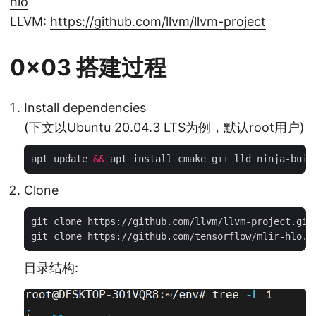
hlo
LLVM:
https://github.com/llvm/llvm-project
0x03 搭建过程
Install dependencies
(下文以Ubuntu 20.04.3 LTS为例，默认root用户)
apt update 
&&
Clone
目录结构: